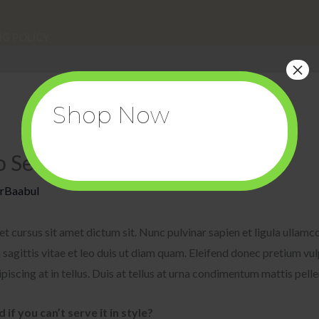
NG POLICY
×
Shop Now
o Set up Your Eco-Wardrobe
rBaabul
et cursus sit amet dictum sit. Nunc pulvinar sapien et ligula ullam
gittis vitae et leo duis ut diam quam. Eleifend donec pretium vul
iscing at in tellus. Duis at tellus at urna condimentum mattis pell
if you can’t serve it in style?