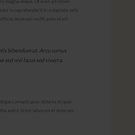
ore magna aliqua. Ut enim ad minim
lor in reprehenderit in voluptate velit
officia deserunt mollit anim id est
felis bibendum ut. Arcu cursus
 sed nisi lacus sed viverra.
atque corrupti quos dolores et quas
litia animi, id est laborum et dolorum