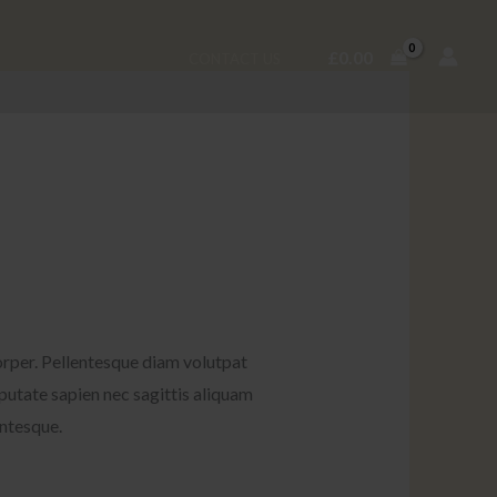
£
0.00
CONTACT US
corper. Pellentesque diam volutpat
putate sapien nec sagittis aliquam
entesque.