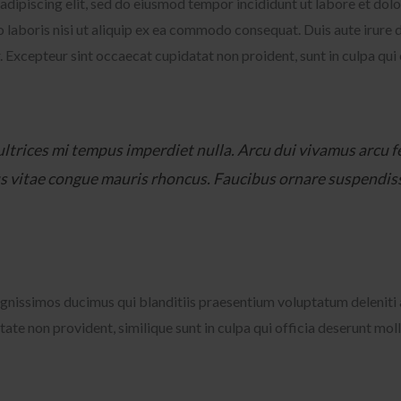
adipiscing elit, sed do eiusmod tempor incididunt ut labore et dol
 laboris nisi ut aliquip ex ea commodo consequat. Duis aute irure do
r. Excepteur sint occaecat cupidatat non proident, sunt in culpa qui 
 ultrices mi tempus imperdiet nulla. Arcu dui vivamus arcu 
s vitae congue mauris rhoncus. Faucibus ornare suspendisse
ignissimos ducimus qui blanditiis praesentium voluptatum deleniti 
tate non provident, similique sunt in culpa qui officia deserunt mol