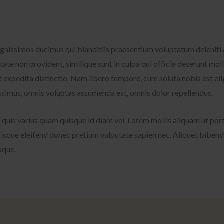
ignissimos ducimus qui blanditiis praesentium voluptatum deleniti 
tate non provident, similique sunt in culpa qui officia deserunt mol
et expedita distinctio. Nam libero tempore, cum soluta nobis est el
simus, omnis voluptas assumenda est, omnis dolor repellendus.
s quis varius quam quisque id diam vel. Lorem mollis aliquam ut port
sque eleifend donec pretium vulputate sapien nec. Aliquet bibend
sque.