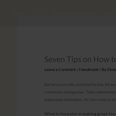
Skip
to
SHOP
CART
RETURNS AND REFUND
SHIPPI
content
Seven Tips on How t
Leave a Comment
/
Handmade
/ By
Sima
Sed arcu non odio euismod lacinia. Sit am
commodo sed egestas. Tellus elementum sa
malesuada bibendum. At risus viverra adip
What is the point in making great food 