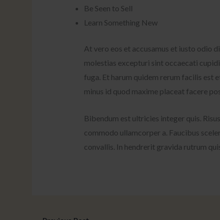
Be Seen to Sell
Learn Something New
At vero eos et accusamus et iusto odio d
molestias excepturi sint occaecati cupidi
fuga. Et harum quidem rerum facilis est 
minus id quod maxime placeat facere pos
Bibendum est ultricies integer quis. Risu
commodo ullamcorper a. Faucibus sceleri
convallis. In hendrerit gravida rutrum qui