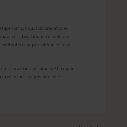
atque corrupti quos dolores et quas
litia animi, id est laborum et dolorum
igendi optio cumque nihil impedit quo
titor leo a diam sollicitudin. At tempor
um enim facilisis gravida neque