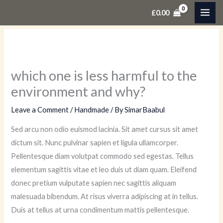
Skip
£
0.00
to
content
which one is less harmful to the
environment and why?
Leave a Comment
/
Handmade
/ By
SimarBaabul
Sed arcu non odio euismod lacinia. Sit amet cursus sit amet
dictum sit. Nunc pulvinar sapien et ligula ullamcorper.
Pellentesque diam volutpat commodo sed egestas. Tellus
elementum sagittis vitae et leo duis ut diam quam. Eleifend
donec pretium vulputate sapien nec sagittis aliquam
malesuada bibendum. At risus viverra adipiscing at in tellus.
Duis at tellus at urna condimentum mattis pellentesque.