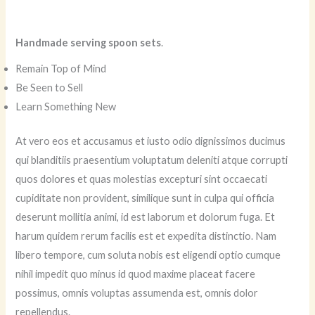
Handmade serving spoon sets
.
Remain Top of Mind
Be Seen to Sell
Learn Something New
At vero eos et accusamus et iusto odio dignissimos ducimus
qui blanditiis praesentium voluptatum deleniti atque corrupti
quos dolores et quas molestias excepturi sint occaecati
cupiditate non provident, similique sunt in culpa qui officia
deserunt mollitia animi, id est laborum et dolorum fuga. Et
harum quidem rerum facilis est et expedita distinctio. Nam
libero tempore, cum soluta nobis est eligendi optio cumque
nihil impedit quo minus id quod maxime placeat facere
possimus, omnis voluptas assumenda est, omnis dolor
repellendus.